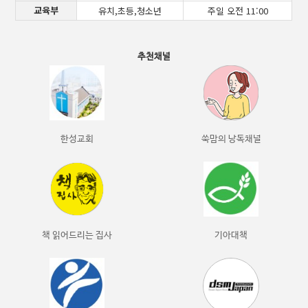
교육부
유치,초등,청소년
주일 오전 11:00
추천채널
한성교회
쑥맘의 낭독채널
책 읽어드리는 집사
기아대책