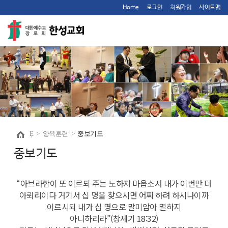
Home
로그인
회원가입
사이트맵
Ȩ
>
양육훈련
>
중보기도
중보기도
“아브라함이 또 이르되 주는 노하지 마옵소서 내가 이번만 더
아뢰리이다 거기서 십 명을 찾으시면 어찌 하려 하시나이까
이르시되 내가 십 명으로 말미암아 멸하지
아니하리라”(창세기 18:32)