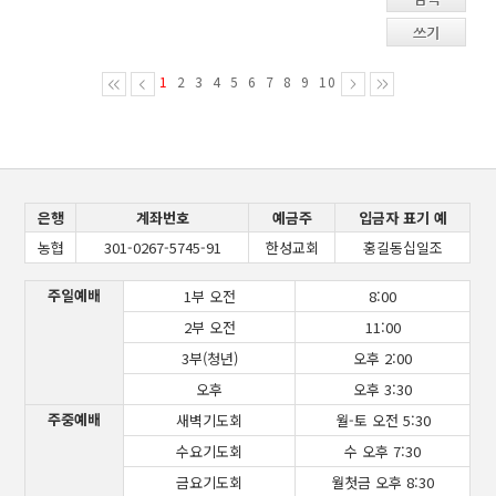
쓰기
1
2
3
4
5
6
7
8
9
10
은행
계좌번호
예금주
입금자 표기 예
농협
301-0267-5745-91
한성교회
홍길동십일조
주일예배
1부 오전
8:00
2부 오전
11:00
3부(청년)
오후 2:00
오후
오후 3:30
주중예배
새벽기도회
월-토 오전 5:30
수요기도회
수 오후 7:30
금요기도회
월첫금 오후 8:30