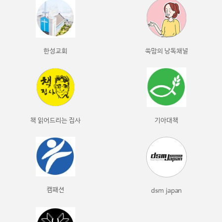
한성교회
쑥맘의 낭독채널
책 읽어드리는 집사
기아대책
캠패션
dsm japan