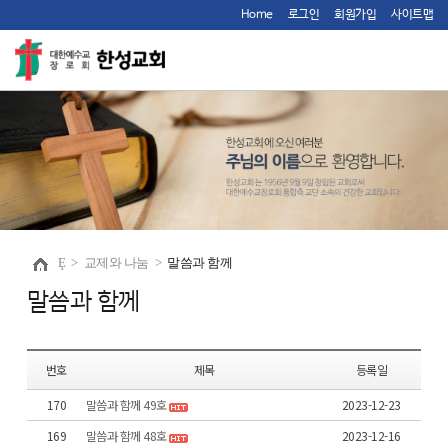
Home
로그인
회원가입
사이트맵
Ȩ
>
교제와 나눔
>
말씀과 함께
말씀과 함께
번호
제목
등록일
170
말씀과 함께 49호
2023-12-23
169
말씀과 함께 48호
2023-12-16