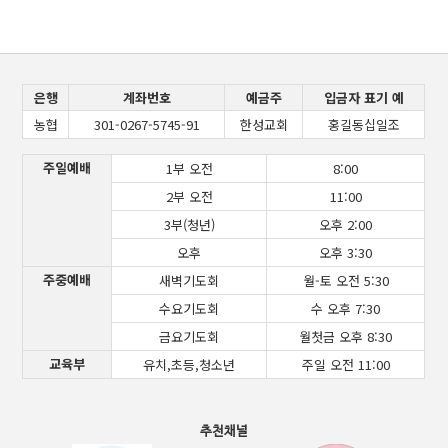
은행
계좌번호
예금주
입금자 표기 예
농협
301-0267-5745-91
한성교회
홍길동십일조
주일예배
1부 오전
8:00
2부 오전
11:00
3부(청년)
오후 2:00
오후
오후 3:30
주중예배
새벽기도회
월-토 오전 5:30
수요기도회
수 오후 7:30
금요기도회
월첫금 오후 8:30
교육부
유치,초등,청소년
주일 오전 11:00
추천채널