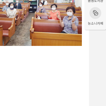
꿈샘도서관
능소니카페