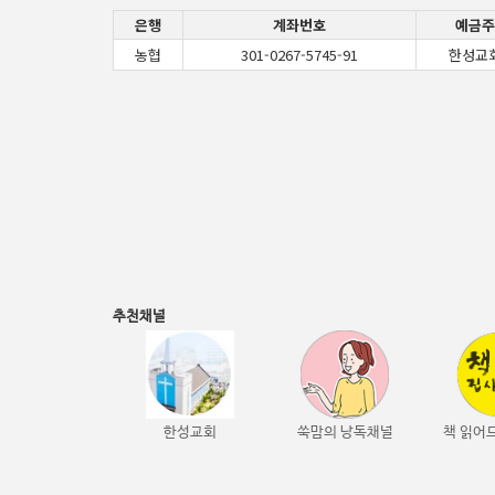
은행
계좌번호
예금주
농협
301-0267-5745-91
한성교
추천채널
한성교회
쑥맘의 낭독채널
책 읽어