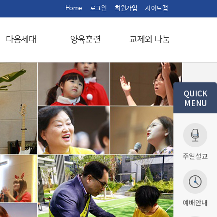
Home
로그인
회원가입
사이트맵
다음세대
양육훈련
교제와 나눔
QUICK
MENU
주일설교
예배안내