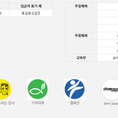
입금자 표기 예
주일예배
회
홍길동십일조
주중예배
교육부
유
드리는 집사
기아대책
캠패션
dsm jap