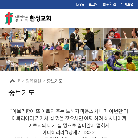
Home
로그인
회원가입
사이트맵
Ȩ
>
양육훈련
>
중보기도
중보기도
“아브라함이 또 이르되 주는 노하지 마옵소서 내가 이번만 더
아뢰리이다 거기서 십 명을 찾으시면 어찌 하려 하시나이까
이르시되 내가 십 명으로 말미암아 멸하지
아니하리라”(창세기 18:32)