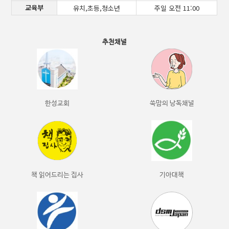
교육부
유치,초등,청소년
주일 오전 11:00
추천채널
한성교회
쑥맘의 낭독채널
책 읽어드리는 집사
기아대책