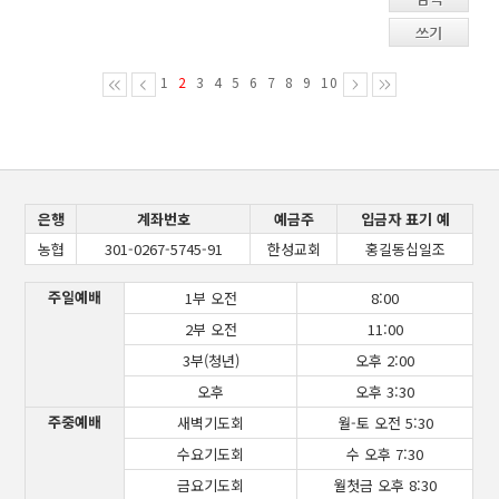
쓰기
1
2
3
4
5
6
7
8
9
10
은행
계좌번호
예금주
입금자 표기 예
농협
301-0267-5745-91
한성교회
홍길동십일조
주일예배
1부 오전
8:00
2부 오전
11:00
3부(청년)
오후 2:00
오후
오후 3:30
주중예배
새벽기도회
월-토 오전 5:30
수요기도회
수 오후 7:30
금요기도회
월첫금 오후 8:30