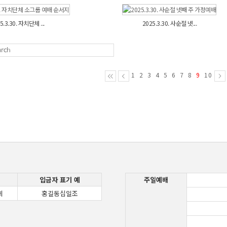
5.3.30. 자치단체 ...
2025.3.30. 사순절 넷...
1
2
3
4
5
6
7
8
9
10
입금자 표기 예
주일예배
회
홍길동십일조