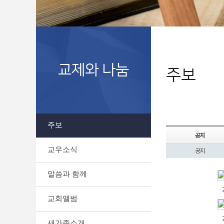
교제와 나눔
주보
주보
공지
교우소식
공지
말씀과 함께
교회앨범
새가족소개