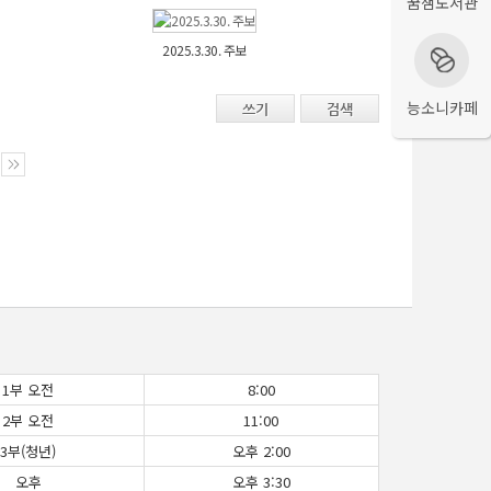
꿈샘도서관
2025.3.30. 주보
능소니카페
쓰기
검색
1부 오전
8:00
2부 오전
11:00
3부(청년)
오후 2:00
오후
오후 3:30