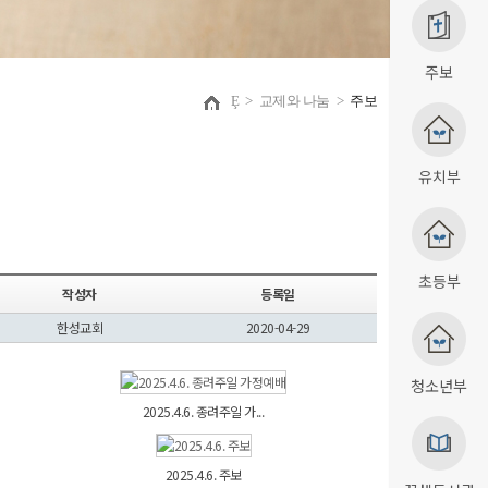
주보
Ȩ
>
교제와 나눔
>
주보
유치부
초등부
작성자
등록일
한성교회
2020-04-29
청소년부
2025.4.6. 종려주일 가...
2025.4.6. 주보