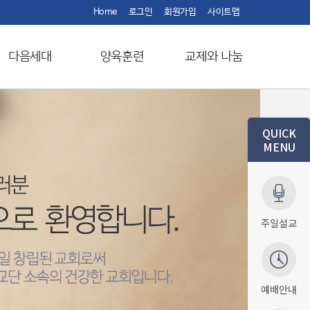
Home
로그인
회원가입
사이트맵
다음세대
양육훈련
교제와 나눔
QUICK
MENU
주일설교
예배안내