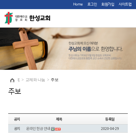
Home
로그인
회원가입
사이트맵
Ȩ
>
교제와 나눔
>
주보
주보
공지
제목
등록일
공지
온라인 헌금 안내
2020-04-29