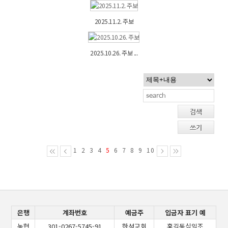
2025.11.2. 주보
2025.10.26. 주보 ...
검색
쓰기
1
2
3
4
5
6
7
8
9
10
은행
계좌번호
예금주
입금자 표기 예
농협
301-0267-5745-91
한성교회
홍길동십일조