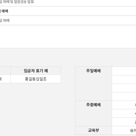
주일 예배 및 말씀암송 발표
일 예배
일 예배
입금자 표기 예
주일예배
회
홍길동십일조
주중예배
교육부
유