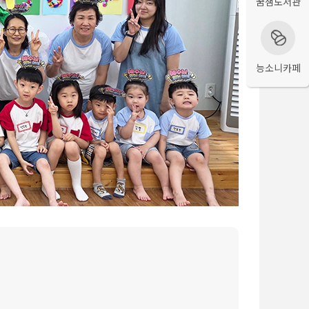
꿈샘도서관
능소니카페