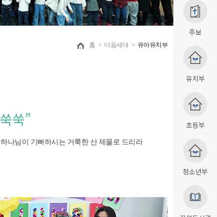
주보
홈
>
다음세대
>
유아유치부
유치부
 쑥쑥”
초등부
 하나님이 기뻐하시는 거룩한 산 제물로 드리라
청소년부