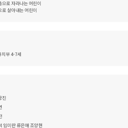
말씀으로 자라나는 어린이
삶으로 살아내는 어린이
유치부 4-7세
궁진
연
전
순덕 임미란 류은애 조양현