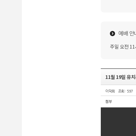
예배 안
주일 오전 1
11월 19일 유
이덕희
조회 : 597
첨부