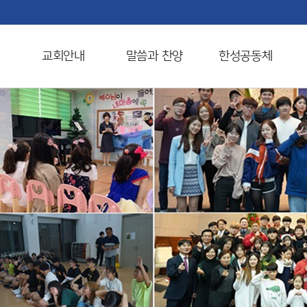
교회안내
말씀과 찬양
한성공동체