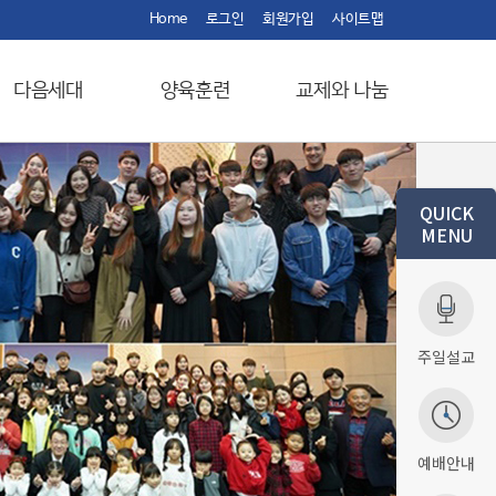
Home
로그인
회원가입
사이트맵
다음세대
양육훈련
교제와 나눔
QUICK
MENU
주일설교
예배안내