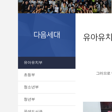
다음세대
유아유
유아유치부
그러므로 
초등부
청소년부
청년부
꿈샘도서관