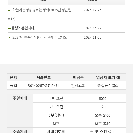
하늘에는 영광 땅에는 평화(2025년 성탄절
2025-12-25
예배)
한성의 봄입니다.
2025-04-27
2024년 추수감사절 감사 축제 이모저모
2024-11-05
은행
계좌번호
예금주
입금자 표기 예
농협
301-0267-5745-91
한성교회
홍길동십일조
주일예배
1부 오전
8:00
2부 오전
11:00
3부(청년)
오후 2:00
오후
오후 3:30
주중예배
새벽기도회
월-토 오전 5:30