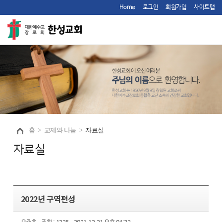
Home
로그인
회원가입
사이트맵
홈
>
교제와 나눔
>
자료실
자료실
2022년 구역편성