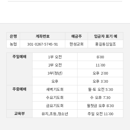
은행
계좌번호
예금주
입금자 표기 예
농협
301-0267-5745-91
한성교회
홍길동십일조
주일예배
1부 오전
8:00
2부 오전
11:00
3부(청년)
오후 2:00
오후
오후 3:30
주중예배
새벽기도회
월-토 오전 5:30
수요기도회
수 오후 7:30
금요기도회
월첫금 오후 8:30
교육부
유치,초등,청소년
주일 오전 11:00