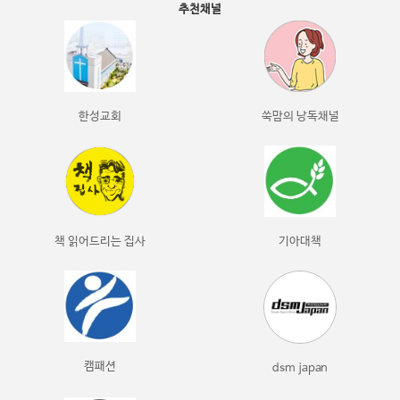
추천채널
한성교회
쑥맘의 낭독채널
책 읽어드리는 집사
기아대책
캠패션
dsm japan