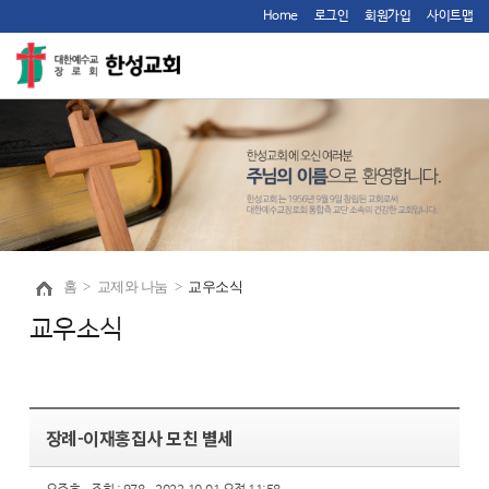
Home
로그인
회원가입
사이트맵
홈
>
교제와 나눔
>
교우소식
교우소식
장례-이재홍집사 모친 별세