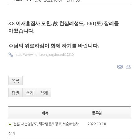
오주호
조회 : 978
2022.10.01 오전 11:58
3
-8
이재홍집사 모친
,
故
한삼례성도
, 10/1(토) 장례를
마쳤습니다.
주님의 위로하심이 함께 하기를 바랍니다.
https://www.hanseong.org/board/12310
목록
답변
쓰기
삭제
제목
등록일
결혼-채선영성도, 채재령은퇴장로-서순애권사
2022-10-18
장녀