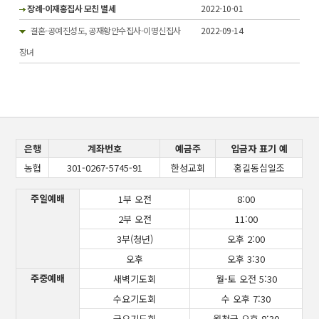
장례-이재홍집사 모친 별세
2022-10-01
결혼-공예진성도, 공재황안수집사-이명신집사
2022-09-14
장녀
은행
계좌번호
예금주
입금자 표기 예
농협
301-0267-5745-91
한성교회
홍길동십일조
주일예배
1부 오전
8:00
2부 오전
11:00
3부(청년)
오후 2:00
오후
오후 3:30
주중예배
새벽기도회
월-토 오전 5:30
수요기도회
수 오후 7:30
금요기도회
월첫금 오후 8:30