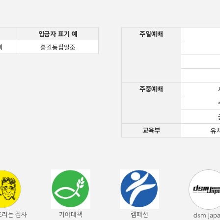
입금자 표기 예
주일예배
회
홍길동십일조
주중예배
교육부
유
드리는 집사
기아대책
캠패션
dsm jap