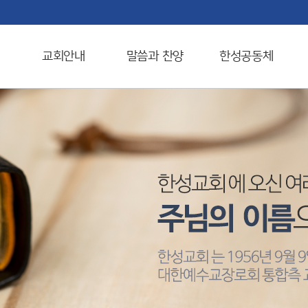
교회안내
말씀과 찬양
한성공동체