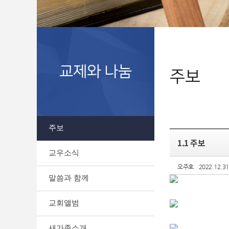
교제와 나눔
주보
주보
1.1 주보
교우소식
오주호
2022.12.3
말씀과 함께
교회앨범
새가족소개