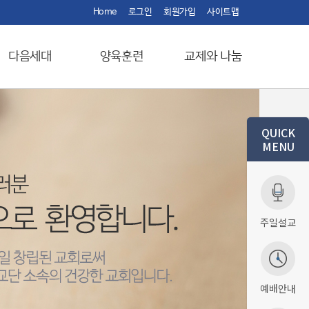
Home
로그인
회원가입
사이트맵
다음세대
양육훈련
교제와 나눔
QUICK
MENU
주일설교
예배안내