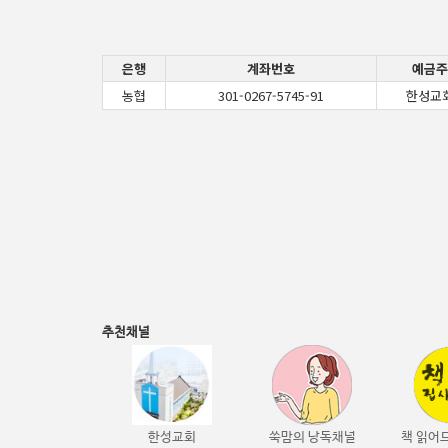
은행
계좌번호
예금주
농협
301-0267-5745-91
한성교
추천채널
한성교회
쑥맘의 낭독채널
책 읽어