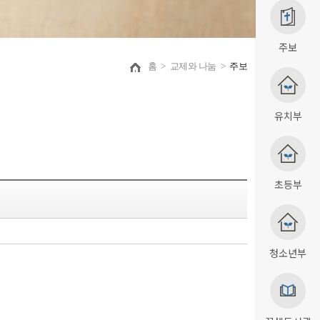
주보
홈
>
교제와 나눔
>
주보
유치부
초등부
청소년부