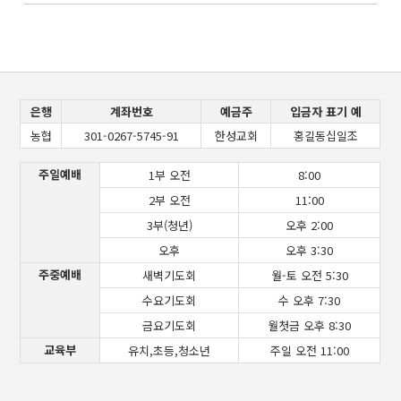
은행
계좌번호
예금주
입금자 표기 예
농협
301-0267-5745-91
한성교회
홍길동십일조
주일예배
1부 오전
8:00
2부 오전
11:00
3부(청년)
오후 2:00
오후
오후 3:30
주중예배
새벽기도회
월-토 오전 5:30
수요기도회
수 오후 7:30
금요기도회
월첫금 오후 8:30
교육부
유치,초등,청소년
주일 오전 11:00