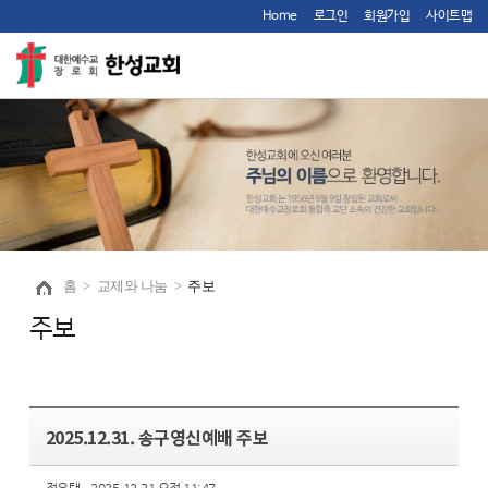
Home
로그인
회원가입
사이트맵
홈
>
교제와 나눔
>
주보
주보
2025.12.31. 송구영신예배 주보