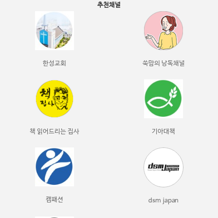
추천채널
한성교회
쑥맘의 낭독채널
책 읽어드리는 집사
기아대책
캠패션
dsm japan