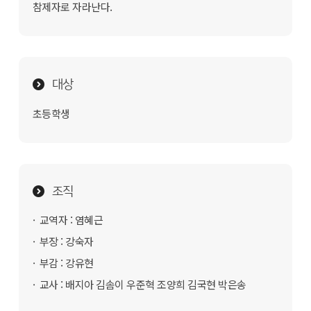
참제자로 자라난다.
대상
초등학생
조직
교역자 : 염혜근
부장 : 강숙자
부감 : 강유현
교사 : 배지아 김솜이 우준혁 조양희 김국현 박은송