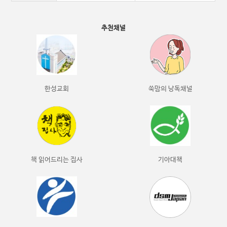
추천채널
한성교회
쑥맘의 낭독채널
책 읽어드리는 집사
기아대책