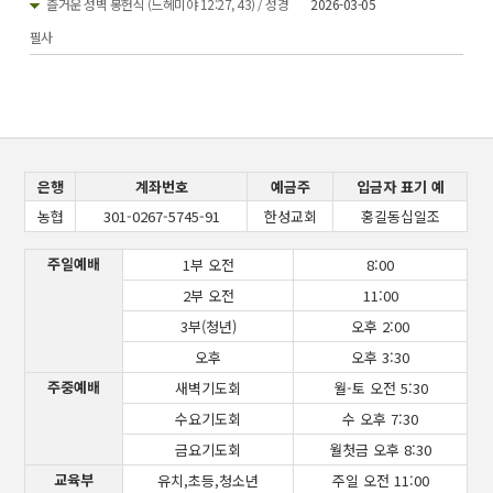
즐거운 성벽 봉헌식 (느헤미야 12:27, 43) / 성경
2026-03-05
필사
은행
계좌번호
예금주
입금자 표기 예
농협
301-0267-5745-91
한성교회
홍길동십일조
주일예배
1부 오전
8:00
2부 오전
11:00
3부(청년)
오후 2:00
오후
오후 3:30
주중예배
새벽기도회
월-토 오전 5:30
수요기도회
수 오후 7:30
금요기도회
월첫금 오후 8:30
교육부
유치,초등,청소년
주일 오전 11:00