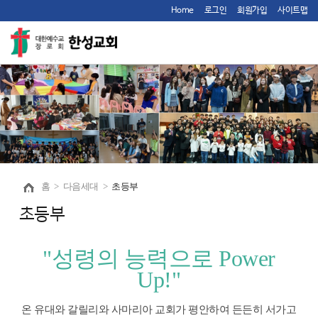
Home
로그인
회원가입
사이트맵
홈
>
다음세대
>
초등부
초등부
"성령의 능력으로 Power
Up!
"
온 유대와 갈릴리와 사마리아 교회가 평안하여 든든히 서가고