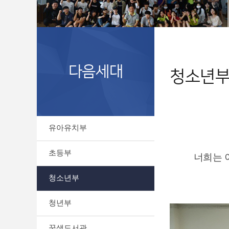
다음세대
청소년
유아유치부
초등부
너희는 
청소년부
청년부
꿈샘도서관