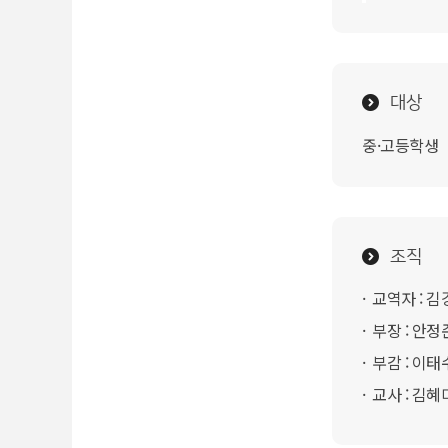
대상
중·고등학생
조직
교역자 : 김
부장 : 안정
부감 : 이태
교사 : 김