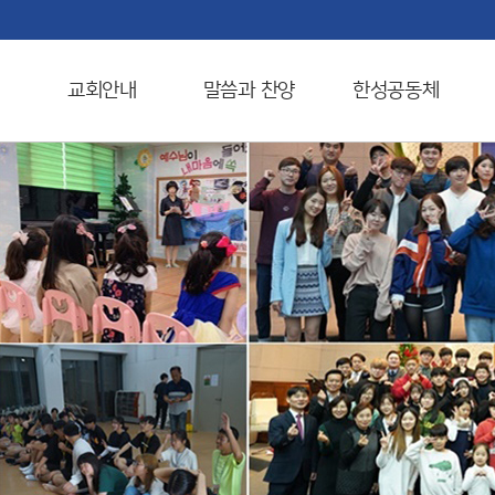
교회안내
말씀과 찬양
한성공동체