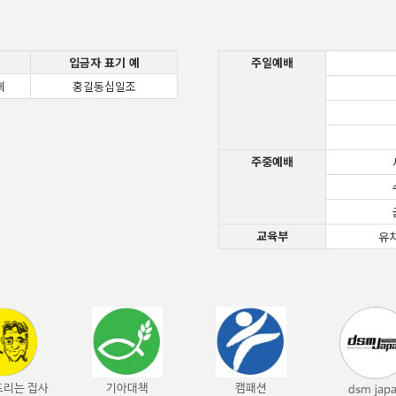
입금자 표기 예
주일예배
회
홍길동십일조
주중예배
교육부
유
드리는 집사
기아대책
캠패션
dsm jap