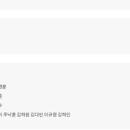
경훈
준
수
혜미 주낙훈 김하람 김다빈 이규원 김하민