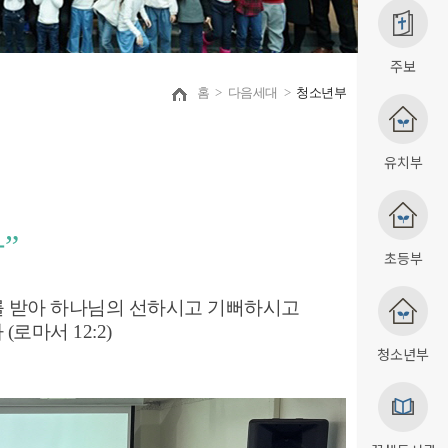
주보
홈
>
다음세대
>
청소년부
유치부
라
”
초등부
를 받아 하나님의 선하시고 기뻐하시고
로마서 12:2)
청소년부