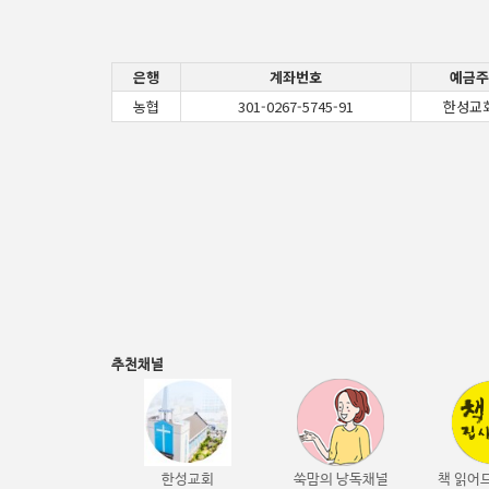
은행
계좌번호
예금주
농협
301-0267-5745-91
한성교
추천채널
한성교회
쑥맘의 낭독채널
책 읽어