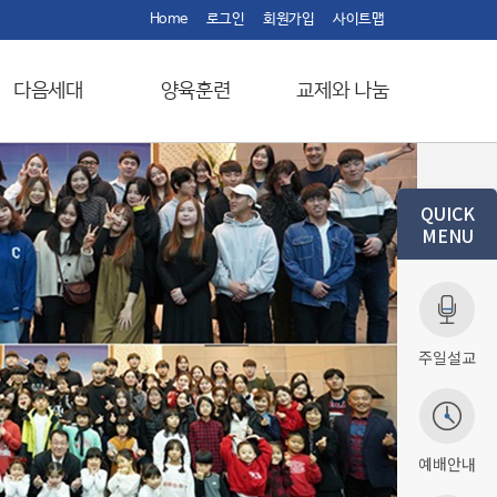
Home
로그인
회원가입
사이트맵
다음세대
양육훈련
교제와 나눔
QUICK
MENU
주일설교
예배안내