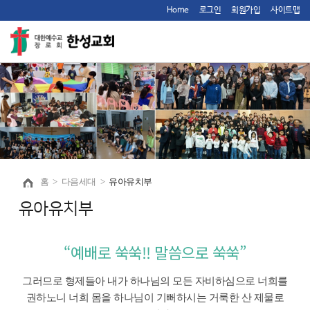
Home
로그인
회원가입
사이트맵
홈
>
다음세대
>
유아유치부
유아유치부
“예배로 쑥쑥!! 말씀으로 쑥쑥”
그러므로 형제들아 내가 하나님의 모든 자비하심으로 너희를
권하노니 너희 몸을 하나님이 기뻐하시는 거룩한 산 제물로