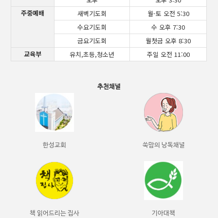
주중예배
새벽기도회
월-토 오전 5:30
수요기도회
수 오후 7:30
금요기도회
월첫금 오후 8:30
교육부
유치,초등,청소년
주일 오전 11:00
추천채널
한성교회
쑥맘의 낭독채널
책 읽어드리는 집사
기아대책