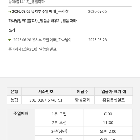
능력(출14:13)_생일축하
2026.07.05 유치부 주일 예배_누가 참
2026-07-05
하나님일까?(출7:5)_말씀송 배우기, 말씀 따라
쓰기
2026.06.28 유치부 주일 예배_하나님이
2026-06-28
준비하세요(출3:10)_말씀송 발표
은행
계좌번호
예금주
입금자 표기 예
농협
301-0267-5745-91
한성교회
홍길동십일조
주일예배
1부 오전
8:00
2부 오전
11:00
3부(청년)
오후 2:00
오후
오후 3:30