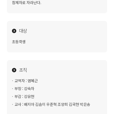
참제자로 자라난다.
대상
초등학생
조직
교역자 : 염혜근
부장 : 강숙자
부감 : 강유현
교사 : 배지아 김솜이 우준혁 조양희 김국현 박은송