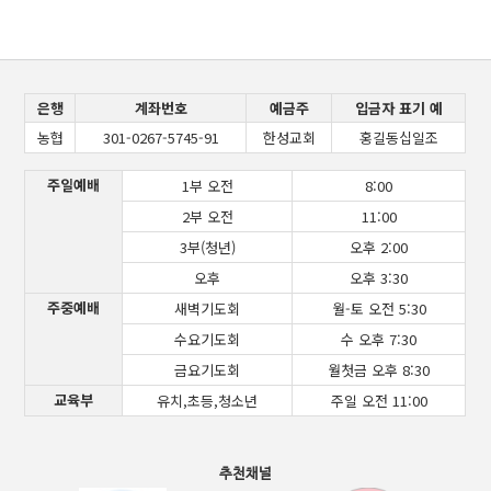
은행
계좌번호
예금주
입금자 표기 예
농협
301-0267-5745-91
한성교회
홍길동십일조
주일예배
1부 오전
8:00
2부 오전
11:00
3부(청년)
오후 2:00
오후
오후 3:30
주중예배
새벽기도회
월-토 오전 5:30
수요기도회
수 오후 7:30
금요기도회
월첫금 오후 8:30
교육부
유치,초등,청소년
주일 오전 11:00
추천채널