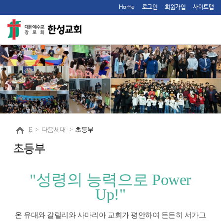
Home
로그인
회원가입
사이트맵
Ȩ
>
다음세대
>
초등부
초등부
"성령의 능력으로 Power
Up!
"
온 유대와 갈릴리와 사마리아 교회가 평안하여 든든히 서가고